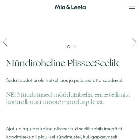
Skip
Mia&Leela
to
content
Mündiroheline PlisseeSeelik
Seda toodet ei ole hetkel laos ja pole seetõttu saadaval.
NB! Muudatused mõõdutabelis, enne tellimist
kontrolli uusi mõõte mõõduspikrist.
Ajatu ning klassikaline plisseeritud seelik sobib imehästi
kandmiseks nii pidulikel sündmustel, kui igapäevaselt.