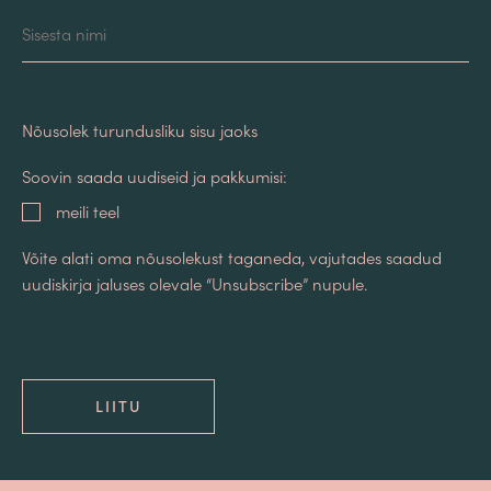
Nimi
Nõusolek turundusliku sisu jaoks
Soovin saada uudiseid ja pakkumisi:
meili teel
Võite alati oma nõusolekust taganeda, vajutades saadud
uudiskirja jaluses olevale “Unsubscribe” nupule.